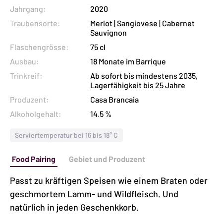
Jahrgang:
2020
Traubensorte:
Merlot | Sangiovese | Cabernet
Sauvignon
Flaschengrösse:
75 cl
Ausbau:
18 Monate im Barrique
Trinkreif:
Ab sofort bis mindestens 2035,
Lagerfähigkeit bis 25 Jahre
Produzent:
Casa Brancaia
Alkoholgehalt:
14.5 %
Serviertemperatur bei 16 bis 18° C
Food Pairing
Gebiet und Produzent
Passt zu kräftigen Speisen wie einem Braten oder
geschmortem Lamm- und Wildfleisch. Und
natürlich in jeden Geschenkkorb.