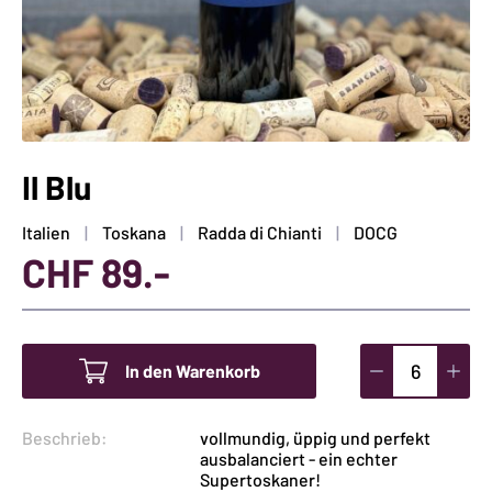
Il Blu
Italien
Toskana
Radda di Chianti
DOCG
CHF
89.-
In den Warenkorb
Il
Blu
Beschrieb:
vollmundig, üppig und perfekt
Menge
ausbalanciert - ein echter
Supertoskaner!