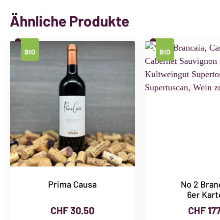
Ähnliche Produkte
Prima Causa
No 2 Bran
6er Kart
CHF
30.50
CHF
177