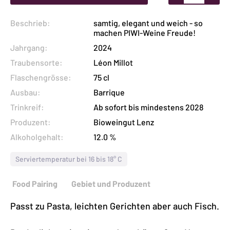
Millot
Beschrieb:
samtig, elegant und weich - so
Menge
machen PIWI-Weine Freude!
Jahrgang:
2024
Traubensorte:
Léon Millot
Flaschengrösse:
75 cl
Ausbau:
Barrique
Trinkreif:
Ab sofort bis mindestens 2028
Produzent:
Bioweingut Lenz
Alkoholgehalt:
12.0 %
Serviertemperatur bei 16 bis 18° C
Food Pairing
Gebiet und Produzent
Passt zu Pasta, leichten Gerichten aber auch Fisch.