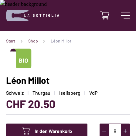
Start
Shop
Léon Millot
Léon Millot
Schweiz
Thurgau
Iselisberg
VdP
CHF
20.50
In den Warenkorb
Léon