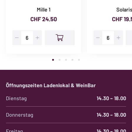
Mille 1
Solari
CHF
24.50
CHF
19.
Mille
Solaris
1
Menge
Menge
Öffnungszeiten Ladenlokal & WeinBar
Dienstag
14.30 – 18.00
Donnerstag
14.30 – 18.00
Freitag
14.30 – 18.00