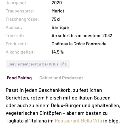
Jahrgang:
2020
Traubensorte:
Merlot
Flaschengrösse:
75 cl
Ausbau:
Barrique
Trinkreif:
Ab sofort bis mindestens 2032
Produzent:
Château la Grâce Fonrazade
Alkoholgehalt:
14.5 %
Serviertemperatur bei 16 bis 18° C
Food Pairing
Gebiet und Produzent
Passt in jeden Geschenkkorb, zu festlichen
Gerichten, rotem Fleisch mit delikaten Saucen
oder auch zu einem Delux-Burger und gehaltvollen,
vegetarischen Eintöpfen – aber am besten zu
Tagliata all’Italiana im
Restaurant Bella Vita
in Elgg.