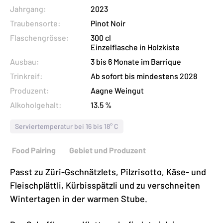
Menge
Jahrgang:
2023
Traubensorte:
Pinot Noir
Flaschengrösse:
300 cl
Einzelflasche in Holzkiste
Ausbau:
3 bis 6 Monate im Barrique
Trinkreif:
Ab sofort bis mindestens 2028
Produzent:
Aagne Weingut
Alkoholgehalt:
13.5 %
Serviertemperatur bei 16 bis 18° C
Food Pairing
Gebiet und Produzent
Passt zu Züri-Gschnätzlets, Pilzrisotto, Käse- und
Fleischplättli, Kürbisspätzli und zu verschneiten
Wintertagen in der warmen Stube.