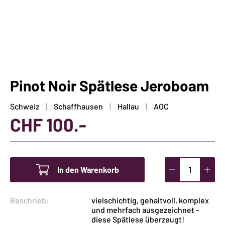
Pinot Noir Spätlese Jeroboam
Schweiz
Schaffhausen
Hallau
AOC
CHF
100.-
In den Warenkorb
Pinot
Noir
Beschrieb:
vielschichtig, gehaltvoll, komplex
Spätlese
und mehrfach ausgezeichnet -
Jeroboam
diese Spätlese überzeugt!