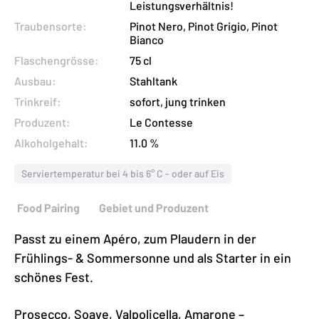
Leistungsverhältnis!
Menge
Traubensorte:
Pinot Nero, Pinot Grigio, Pinot
Bianco
Flaschengrösse:
75 cl
Ausbau:
Stahltank
Trinkreif:
sofort, jung trinken
Produzent:
Le Contesse
Alkoholgehalt:
11.0 %
Serviertemperatur bei 4 bis 6° C - oder auf Eis
Food Pairing
Gebiet und Produzent
Passt zu einem Apéro, zum Plaudern in der
Frühlings- & Sommersonne und als Starter in ein
schönes Fest.
Prosecco, Soave, Valpolicella, Amarone –