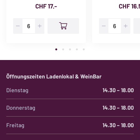
CHF
17.-
CHF
16.
Pinot
Prosecco
Noir
Stefany
Rosé
Extra
Menge
Dry
Menge
Öffnungszeiten Ladenlokal & WeinBar
Dienstag
14.30 – 18.00
Donnerstag
14.30 – 18.00
Freitag
14.30 – 18.00