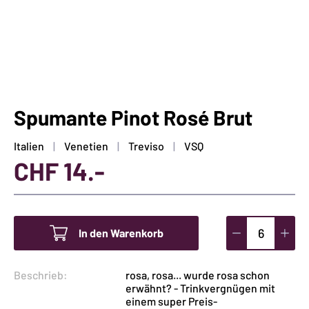
Spumante Pinot Rosé Brut
Italien
Venetien
Treviso
VSQ
CHF
14.-
In den Warenkorb
Spumante
Pinot
Beschrieb:
rosa, rosa... wurde rosa schon
Rosé
erwähnt? - Trinkvergnügen mit
Brut
einem super Preis-