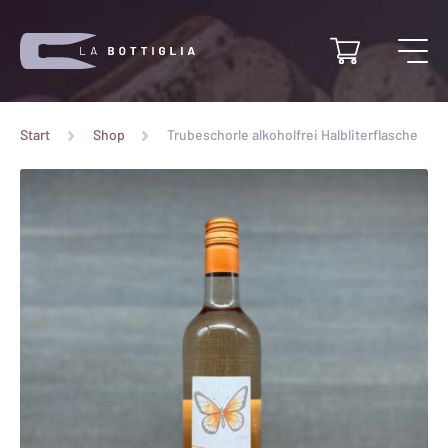
Start
Shop
Trubeschorle alkoholfrei Halbliterflasche