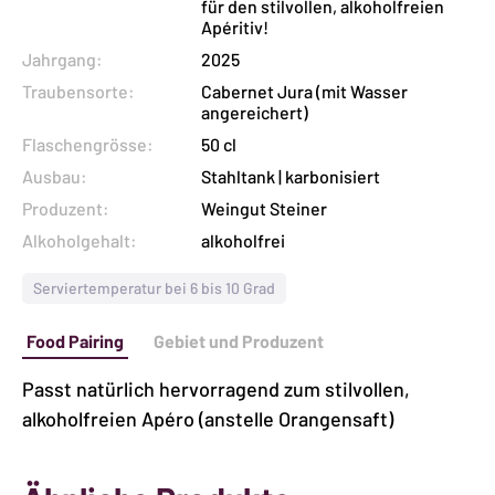
für den stilvollen, alkoholfreien
Menge
Apéritiv!
Jahrgang:
2025
Traubensorte:
Cabernet Jura (mit Wasser
angereichert)
Flaschengrösse:
50 cl
Ausbau:
Stahltank | karbonisiert
Produzent:
Weingut Steiner
Alkoholgehalt:
alkoholfrei
Serviertemperatur bei 6 bis 10 Grad
Food Pairing
Gebiet und Produzent
Passt natürlich hervorragend zum stilvollen,
alkoholfreien Apéro (anstelle Orangensaft)