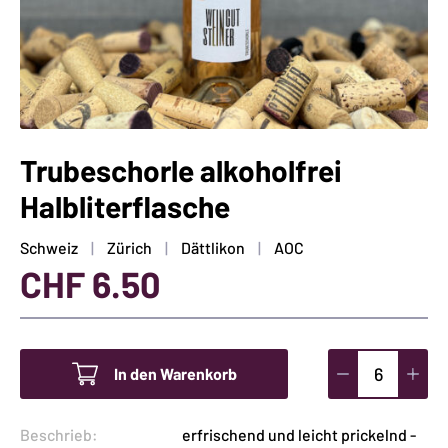
Trubeschorle alkoholfrei
Halbliterflasche
Schweiz
Zürich
Dättlikon
AOC
CHF
6.50
In den Warenkorb
Trubeschorle
alkoholfrei
Beschrieb:
erfrischend und leicht prickelnd -
Halbliterflasch