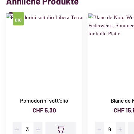
Ähnliche Produkte
Pomodorini sott‘olio
Blanc de 
CHF
5.30
CHF
15.
Pomodorini
Blanc