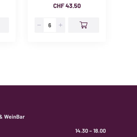
CHF
43.50
Pinot
Wein
Royal
Class
Menge
Duo
CHF
104.-
bis
124.-
Men
 & WeinBar
14.30 – 18.00