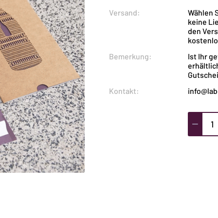
Versand:
Wählen S
keine Li
den Vers
kostenlo
Bemerkung:
Ist Ihr 
erhältli
Gutschei
Kontakt:
info@lab
Gutsche
CHF
50.00
Menge