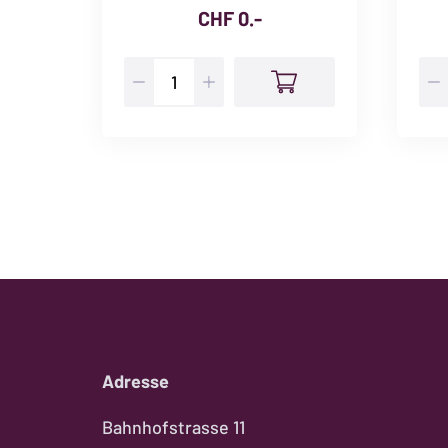
CHF
0.-
Weinabo
Wei
Premium
Pr
Duo
Sol
CHF
CH
134.-
74.
bis
bis
164.-
89.-
Menge
Me
Adresse
Bahnhofstrasse 11