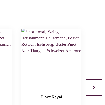
Pinot Royal
W