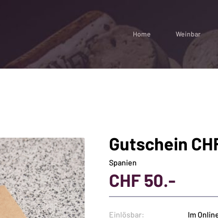
Home
Weinbar
Gutschein CH
Spanien
CHF
50.-
Einlösbar:
Im Onlin