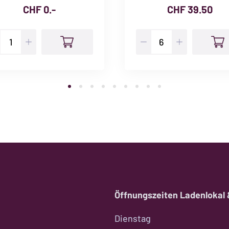
CHF
0.-
CHF
39.50
nabo
Malbec
emium
Centenaire
o
Menge
F
-
nge
Öffnungszeiten Ladenlokal
Dienstag