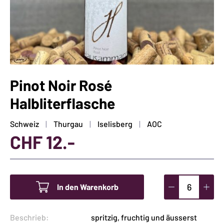
Pinot Noir Rosé
Halbliterflasche
Schweiz
Thurgau
Iselisberg
AOC
CHF
12.-
In den Warenkorb
Pinot
Noir
Beschrieb:
spritzig, fruchtig und äusserst
Rosé