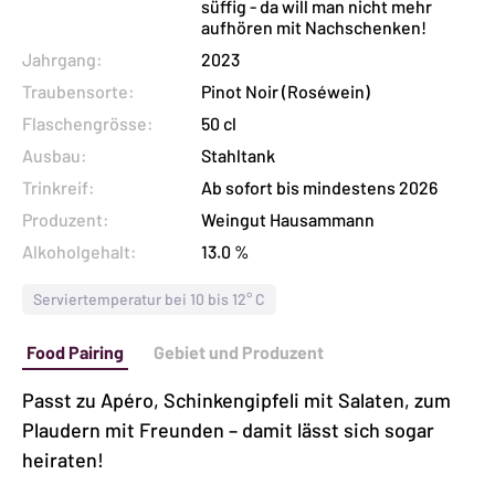
süffig - da will man nicht mehr
Halbliterflasch
aufhören mit Nachschenken!
Menge
Jahrgang:
2023
Traubensorte:
Pinot Noir (Roséwein)
Flaschengrösse:
50 cl
Ausbau:
Stahltank
Trinkreif:
Ab sofort bis mindestens 2026
Produzent:
Weingut Hausammann
Alkoholgehalt:
13.0 %
Serviertemperatur bei 10 bis 12° C
Food Pairing
Gebiet und Produzent
Passt zu Apéro, Schinkengipfeli mit Salaten, zum
Plaudern mit Freunden – damit lässt sich sogar
heiraten!