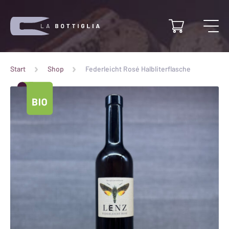
Start
Shop
Federleicht Rosé Halbliterflasche