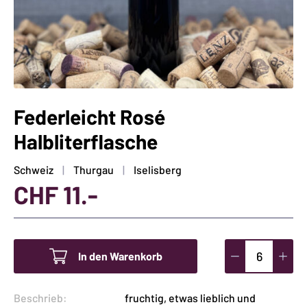
Federleicht Rosé
Halbliterflasche
Schweiz
Thurgau
Iselisberg
CHF
11.-
In den Warenkorb
Federleicht
Rosé
Beschrieb:
fruchtig, etwas lieblich und
Halbliterflasch