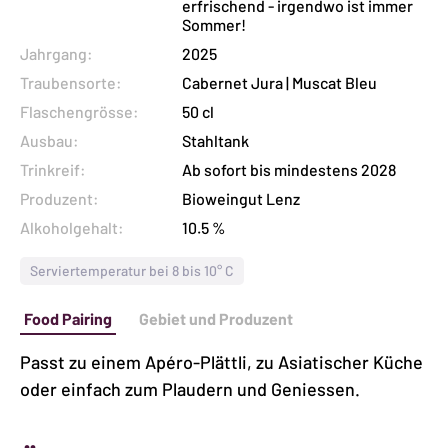
erfrischend - irgendwo ist immer
Menge
Sommer!
Jahrgang:
2025
Traubensorte:
Cabernet Jura | Muscat Bleu
Flaschengrösse:
50 cl
Ausbau:
Stahltank
Trinkreif:
Ab sofort bis mindestens 2028
Produzent:
Bioweingut Lenz
Alkoholgehalt:
10.5 %
Serviertemperatur bei 8 bis 10° C
Food Pairing
Gebiet und Produzent
Passt zu einem Apéro-Plättli, zu Asiatischer Küche
oder einfach zum Plaudern und Geniessen.