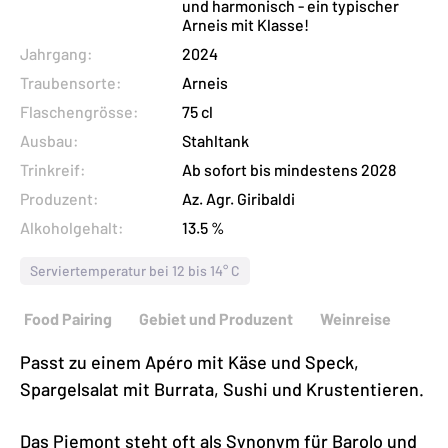
und harmonisch - ein typischer
Menge
Arneis mit Klasse!
Jahrgang:
2024
Traubensorte:
Arneis
Flaschengrösse:
75 cl
Ausbau:
Stahltank
Trinkreif:
Ab sofort bis mindestens 2028
Produzent:
Az. Agr. Giribaldi
Alkoholgehalt:
13.5 %
Serviertemperatur bei 12 bis 14° C
Food Pairing
Gebiet und Produzent
Weinreise
Passt zu einem Apéro mit Käse und Speck,
Spargelsalat mit Burrata, Sushi und Krustentieren.
Das Piemont steht oft als Synonym für Barolo und