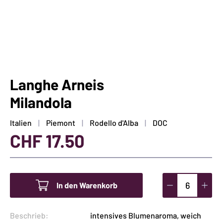
Langhe Arneis
Milandola
Italien
Piemont
Rodello d'Alba
DOC
CHF
17.50
In den Warenkorb
Langhe
Arneis
Beschrieb:
intensives Blumenaroma, weich
Milandola