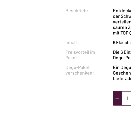
Preis
Beschrieb:
Entdecke
der Schw
war:
verteile
sauren Z
mit TOP 
CHF 177
Inhalt:
6 Flasch
Preisvorteil im
Die 6 Ei
Paket:
Degu-Pak
Degu-Paket
Ein Degu
verschenken:
Geschenk
Lieferad
Degusta
Rotwei
Schwei
6