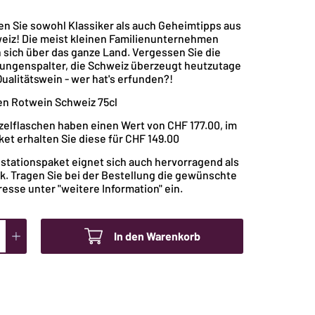
Preis
n Sie sowohl Klassiker als auch Geheimtipps aus
eiz! Die meist kleinen Familienunternehmen
ist:
n sich über das ganze Land. Vergessen Sie die
ungenspalter, die Schweiz überzeugt heutzutage
Qualitätswein - wer hat's erfunden?!
.-
CHF 149.-.
en Rotwein Schweiz 75cl
nzelflaschen haben einen Wert von CHF 177.00, im
et erhalten Sie diese für CHF 149.00
stationspaket eignet sich auch hervorragend als
. Tragen Sie bei der Bestellung die gewünschte
resse unter "weitere Information" ein.
In den Warenkorb
tionspaket
n
z