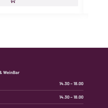
Degustati
Weisswei
Schweiz
6
Fl.
Menge
 & WeinBar
14.30 – 18.00
14.30 – 18.00