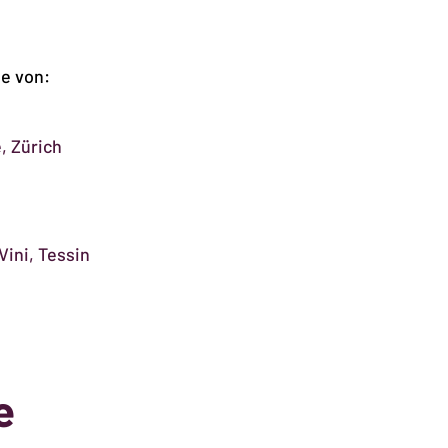
Fl.
Menge
he von:
, Zürich
Vini, Tessin
e