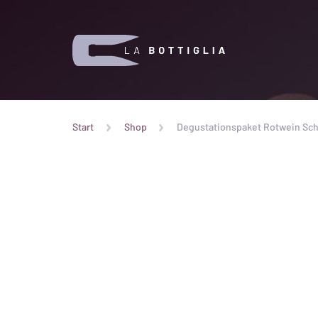
Start
Shop
Degustationspaket Rotwein Schw