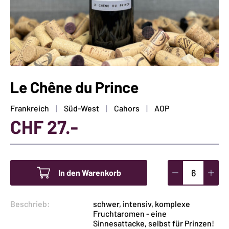
Le Chêne du Prince
Frankreich
Süd-West
Cahors
AOP
CHF
27.-
In den Warenkorb
Le
Chêne
Beschrieb:
schwer, intensiv, komplexe
du
Fruchtaromen - eine
Prince
Sinnesattacke, selbst für Prinzen!