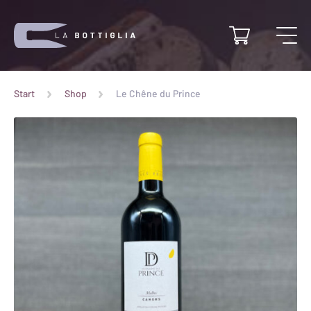
Start
Shop
Le Chêne du Prince