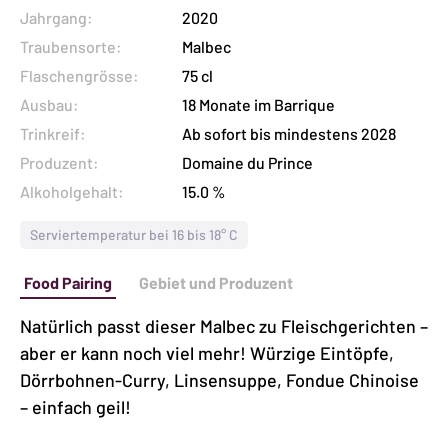
Menge
Jahrgang:
2020
Traubensorte:
Malbec
Flaschengrösse:
75 cl
Ausbau:
18 Monate im Barrique
Trinkreif:
Ab sofort bis mindestens 2028
Produzent:
Domaine du Prince
Alkoholgehalt:
15.0 %
Serviertemperatur bei 16 bis 18° C
Food Pairing
Gebiet und Produzent
Natürlich passt dieser Malbec zu Fleischgerichten –
aber er kann noch viel mehr! Würzige Eintöpfe,
Dörrbohnen-Curry, Linsensuppe, Fondue Chinoise
– einfach geil!