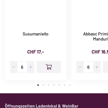
Susumaniello
Abbasc Primi
Mandur
CHF
17.-
CHF
16.
Susumaniello
Abbasc
Menge
Primitivo
di
Manduria
Menge
Öffnungszeiten Ladenlokal & WeinBar