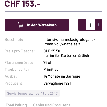
CHF
153.-
In den Warenkorb
Primitivo
di
Beschrieb:
intensiv, marmeladig, elegant -
Manduria
Primitivo, „what else“!
Cosimo
Preis pro Flasche:
CHF 25.50
Varvaglione
nur im 6er Karton erhältlich
6er
Flaschengrösse:
75 cl
Karton
Traubensorte:
Primitivo
Menge
Ausbau:
14 Monate im Barrique
Produzent:
Varvaglione 1921
Serviertemperatur bei 18 bis 20° C
Food Pairing
Gebiet und Produzent